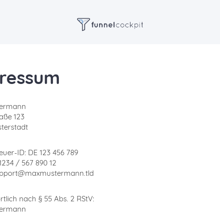
ressum
termann
aße 123
terstadt
uer-ID: DE 123 456 789
01234 / 567 890 12
support@maxmustermann.tld
tlich nach § 55 Abs. 2 RStV:
termann